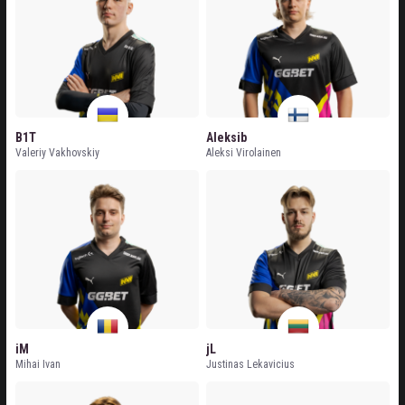
B1T
Aleksib
Valeriy Vakhovskiy
Aleksi Virolainen
iM
jL
Mihai Ivan
Justinas Lekavicius