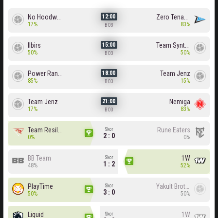
No Hoodwink
Zero Tenacity
12:00
17%
83%
BO3
Ilbirs
Team Syntax
15:00
50%
50%
BO3
Power Rangers
Team Jenz
18:00
85%
15%
BO3
Team Jenz
Nemiga
21:00
17%
83%
BO3
Team Resilience
Rune Eaters
Skor
2 : 0
0%
0%
BB Team
1W
Skor
1 : 2
48%
52%
PlayTime
Yakult Brothers
Skor
3 : 0
50%
50%
Liquid
1W
Skor