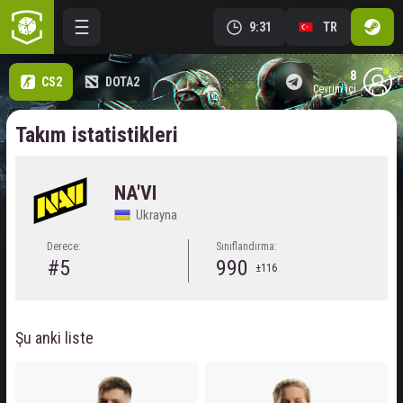
9:31
TR
8
CS2
DOTA2
çevrim içi
Takım istatistikleri
NA'VI
Ukrayna
Derece:
Sınıflandırma:
#5
990
±116
Şu anki liste