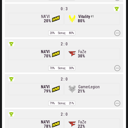
0 : 3
NA'VI
Vitality
1
20%
80%
20%
Sonuç
80%
2 : 0
NA'VI
FaZe
70%
30%
70%
Sonuç
30%
2 : 0
NA'VI
GamerLegion
79%
21%
79%
Sonuç
21%
2 : 0
NA'VI
FaZe
78%
22%