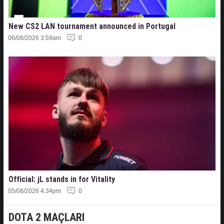
New CS2 LAN tournament announced in Portugal
06/08/2026 3:59am
0
Official: jL stands in for Vitality
05/08/2026 4:34pm
0
DOTA 2 MAÇLARI