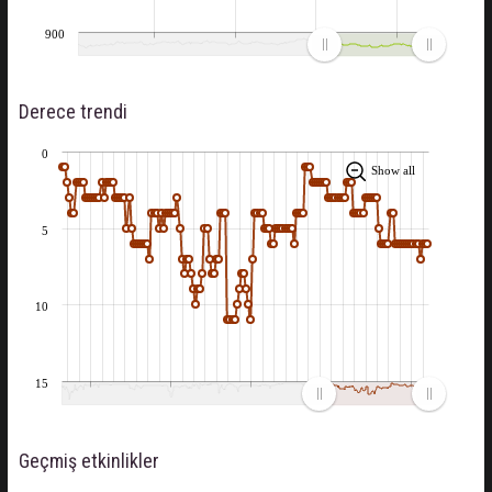
900
Derece trendi
0
Show all
5
10
15
Geçmiş etkinlikler