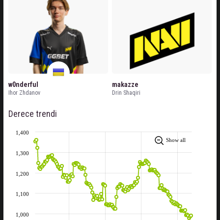
w0nderful
makazze
Ihor Zhdanov
Drin Shaqiri
Derece trendi
1,400
Show all
1,300
1,200
1,100
1,000