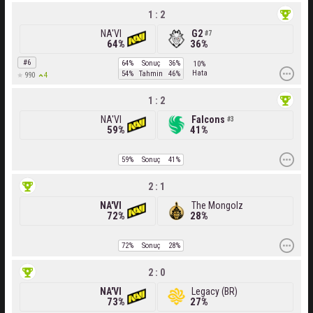
1 : 2
NA'VI
G2
7
64%
36%
#6
64%
Sonuç
36%
10%
Hata
54%
Tahmin
46%
4
990
1 : 2
NA'VI
Falcons
3
59%
41%
59%
Sonuç
41%
2 : 1
NA'VI
The Mongolz
72%
28%
72%
Sonuç
28%
2 : 0
NA'VI
Legacy (BR)
73%
27%