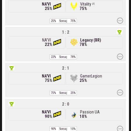
NA'VI
Vitality
1
25%
75%
25%
Sonuç
75%
1 : 2
NA'VI
Legacy (BR)
22%
78%
22%
Sonuç
78%
2 : 1
NA'VI
GamerLegion
75%
25%
75%
Sonuç
25%
2 : 0
NA'VI
Passion UA
90%
10%
90%
Sonuç
10%