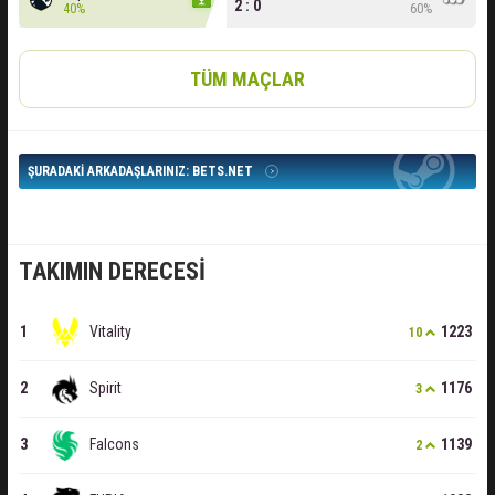
2 : 0
40%
60%
TÜM MAÇLAR
ŞURADAKI ARKADAŞLARINIZ: BETS.NET
TAKIMIN DERECESI
Vitality
1223
10
Spirit
1176
3
Falcons
1139
2