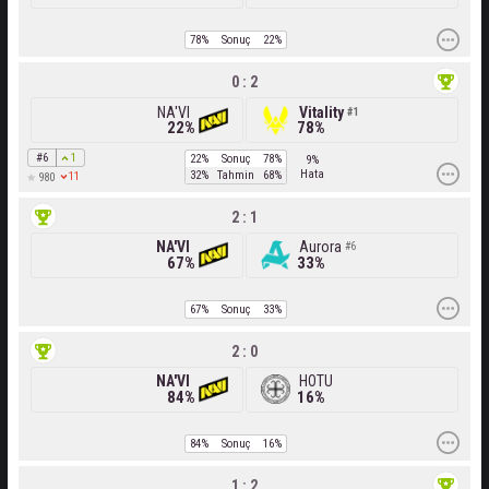
78%
Sonuç
22%
0 : 2
NA'VI
Vitality
1
22%
78%
#6
1
22%
Sonuç
78%
9%
Hata
32%
Tahmin
68%
11
980
2 : 1
NA'VI
Aurora
6
67%
33%
67%
Sonuç
33%
2 : 0
NA'VI
HOTU
84%
16%
84%
Sonuç
16%
1 : 2