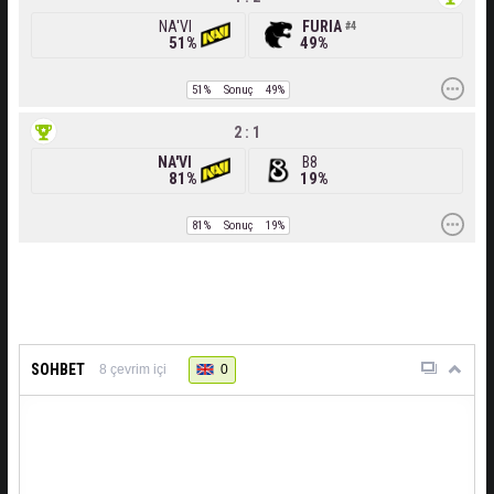
NA'VI
FURIA
4
51%
49%
51%
Sonuç
49%
2 : 1
NA'VI
B8
81%
19%
81%
Sonuç
19%
SOHBET
0
8
çevrim içi