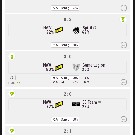
73%
Sonuç
27%
0 : 2
NA'VI
Spirit
2
32%
68%
32%
Sonuç
68%
3 : 0
NA'VI
GamerLegion
80%
20%
#6
80%
Sonuç
20%
16%
Hata
23%
Tahmin
77%
6
986
2 : 0
NA'VI
BB Team
8
72%
28%
72%
Sonuç
28%
2 : 1