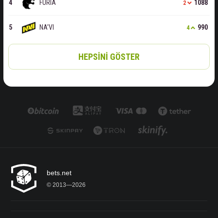
FURIA
1088
2
NA'VI
990
4
HEPSINI GÖSTER
bets.net
© 2013—2026