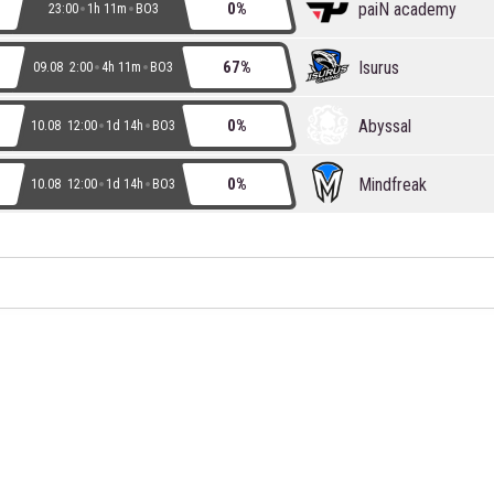
paiN academy
0%
23:00
1h 11m
BO3
Isurus
67%
09.08 2:00
4h 11m
BO3
Abyssal
0%
10.08 12:00
1d 14h
BO3
Mindfreak
0%
10.08 12:00
1d 14h
BO3