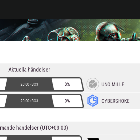
Aktuella händelser
UNO MILLE
0%
20:00
BO3
CYBERSHOKE
0%
20:00
BO3
mande händelser (
UTC+03:00
)