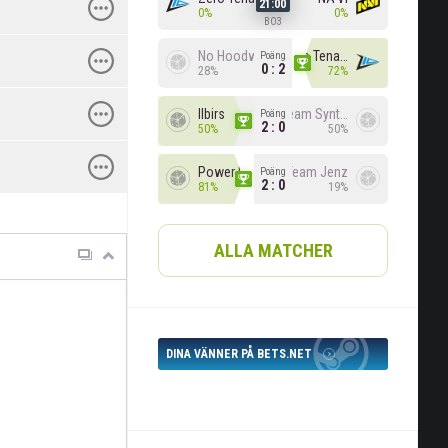
21:00
0%
0%
BO3
No Hoodwink
Zero Tenacity
Poäng
0 : 2
28%
72%
Ilbirs
Team Syntax
Poäng
2 : 0
50%
50%
Power Rangers
Team Jenz
Poäng
2 : 0
81%
19%
ALLA MATCHER
DINA VÄNNER PÅ BETS.NET