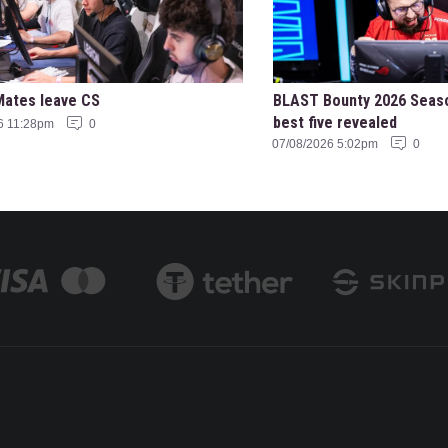
Mates leave CS
BLAST Bounty 2026 Seas
best five revealed
6 11:28pm
0
07/08/2026 5:02pm
0