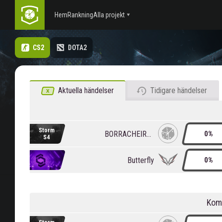
Hem
Rankning
Alla projekt
CS2
DOTA2
Aktuella händelser
Tidigare händelser
Storm
BORRACHEIROS
0%
S4
Butterfly
0%
Kom