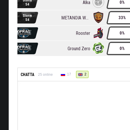
Storm
Alka
0%
S4
Storm
METANOIA Wolves
33%
S4
Rooster
0%
Ground Zero
0%
CHATTA
17
2
25
online