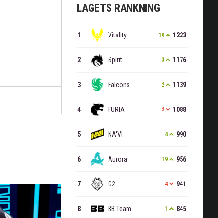
LAGETS RANKNING
Vitality
1223
10
Spirit
1176
3
Falcons
1139
2
FURIA
1088
2
NA'VI
990
4
Aurora
956
19
G2
941
4
BB Team
845
1