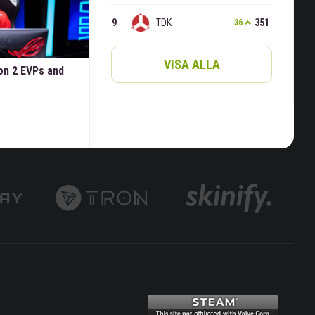
TDK
351
36
VISA ALLA
on 2 EVPs and