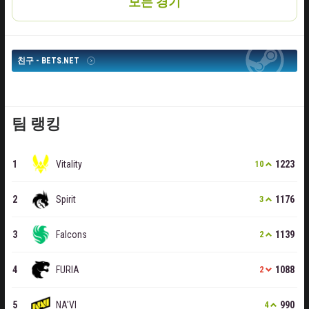
모든 경기
친구 - BETS.NET
팀 랭킹
Vitality
1223
10
Spirit
1176
3
Falcons
1139
2
FURIA
1088
2
NA'VI
990
4