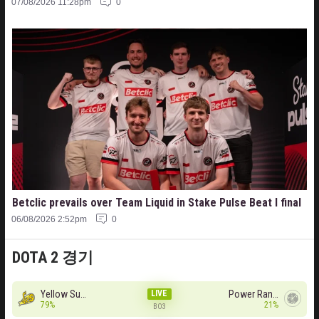
07/08/2026 11:28pm
0
Betclic prevails over Team Liquid in Stake Pulse Beat I final
06/08/2026 2:52pm
0
DOTA 2 경기
Yellow Submarine
LIVE
Power Rangers
79%
21%
BO3