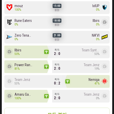
mouz
lvlUP
15:00
100%
0%
BO3
Rune Eaters
Ilbirs
18:00
0%
0%
BO3
Zero Tenacity
NA'VI
21:00
0%
0%
BO3
Ilbirs
Team Syntax
획득
2 : 0
50%
50%
Power Rangers
Team Jenz
획득
2 : 0
81%
19%
Team Jenz
Nemiga
획득
0 : 2
53%
47%
Amaru Gaming
Team Jenz
획득
2 : 0
100%
0%