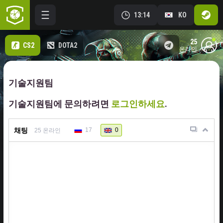
13:14
KO
25
CS2
DOTA2
온라인
기술지원팀
기술지원팀에 문의하려면
로그인하세요
.
채팅
17
0
25
온라인