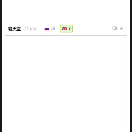
聊天室
19
3
28
在线