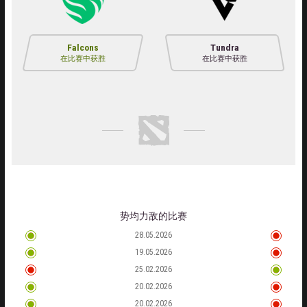
Falcons
Tundra
在比赛中获胜
在比赛中获胜
势均力敌的比赛
28.05.2026
19.05.2026
25.02.2026
20.02.2026
20.02.2026