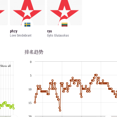
phzy
ryu
Love Smidebrant
Gytis Glušauskas
排名趋势
0
Show all
5
10
15
20