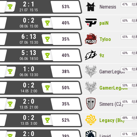
2 : 1
47%
结
Nemesis
53%
21.07 15:15
0 : 2
60%
结
paiN
40%
08.06 15:00
6 : 13
65%
结
Tyloo
35%
07.06 15:30
5 : 13
60%
结
9z
40%
06.06 18:50
1 : 0
62%
结
GamerLegion
38%
06.06 13:30
0 : 2
50%
结
GamerLegion
50%
14.05 2:00
2 : 0
65%
结
Sinners (CZ)
35%
13.05 21:00
0 : 2
48%
结
Legacy (BR)
52%
13.05 3:00
2 : 0
61%
结
Liquid
39%