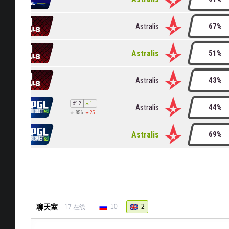
Astralis
67%
Astralis
51%
Astralis
43%
#12
1
Astralis
44%
25
856
Astralis
69%
聊天室
10
2
17
在线