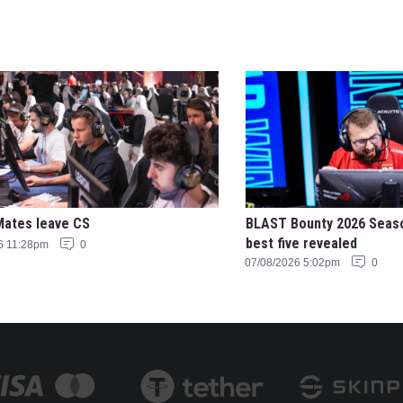
Mates leave CS
BLAST Bounty 2026 Seas
best five revealed
6 11:28pm
0
07/08/2026 5:02pm
0