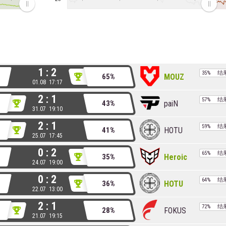
1 : 2
35%
结
MOUZ
65%
01.08 17:17
2 : 1
57%
结
paiN
43%
31.07 19:10
2 : 1
59%
结
HOTU
41%
25.07 17:45
0 : 2
65%
结
Heroic
35%
24.07 19:00
0 : 2
64%
结
HOTU
36%
22.07 13:00
2 : 1
72%
结
FOKUS
28%
21.07 19:15