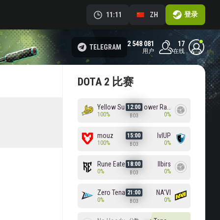
登录
11:11
ZH
2 548 081
17
TELEGRAM
用户
在线
DOTA 2 比赛
Yellow Submarine
Power Rangers
12:00
100%
0%
BO3
mouz
lvlUP
15:00
100%
0%
BO3
Rune Eaters
Ilbirs
18:00
0%
0%
BO3
Zero Tenacity
NA'VI
21:00
0%
0%
BO3