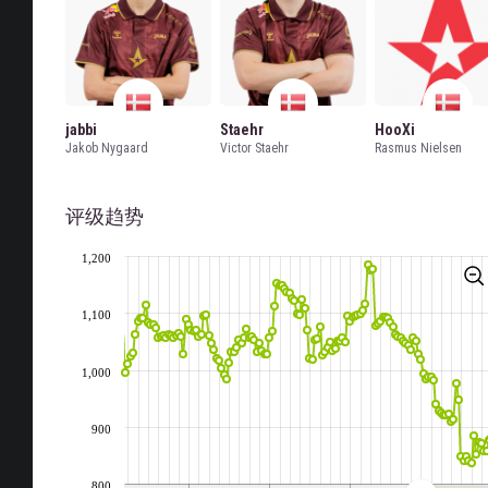
jabbi
Staehr
HooXi
Jakob Nygaard
Victor Staehr
Rasmus Nielsen
评级趋势
1,200
1,100
1,000
900
800