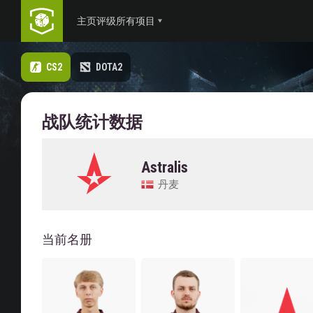
主页
评级
所有项目
CS2
DOTA2
战队统计数据
Astralis
丹麦
当前名册