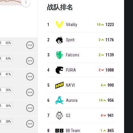
战队排名
Vitality
1223
10
Spirit
1176
3
果
65%
Falcons
1139
2
果
43%
FURIA
1088
2
果
41%
NA'VI
990
4
果
35%
Aurora
956
19
果
36%
G2
941
4
果
28%
BB Team
845
1