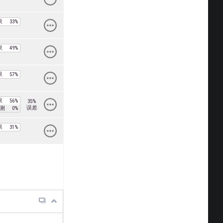
果
33%
果
49%
果
57%
果
56%
35%
误差
测
0%
果
31%