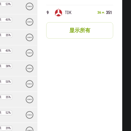
果
53%
TDK
351
36
果
40%
​显示所有​
果
35%
果
40%
果
38%
果
50%
果
35%
果
52%
果
39%