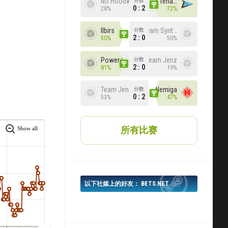
No Hoodwink
Zero Tenacity
分数
0 : 2
28%
72%
Ilbirs
Team Syntax
分数
2 : 0
50%
50%
Power Rangers
Team Jenz
分数
2 : 0
81%
19%
Team Jenz
Nemiga
分数
0 : 2
53%
47%
所有比赛
Show all
以下社媒上的好友： BETS.NET