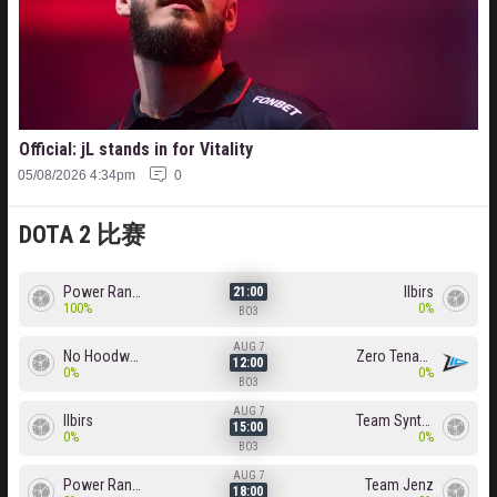
Official: jL stands in for Vitality
05/08/2026 4:34pm
0
DOTA 2 比赛
Power Rangers
Ilbirs
21:00
100%
0%
BO3
AUG 7
No Hoodwink
Zero Tenacity
12:00
0%
0%
BO3
AUG 7
Ilbirs
Team Syntax
15:00
0%
0%
BO3
AUG 7
Power Rangers
Team Jenz
18:00