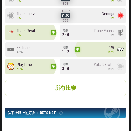
0%
0%
BO3
AUG 7
Team Jenz
Nemiga
21:00
0%
0%
BO3
Team Resilience
Rune Eaters
分数
2 : 0
0%
0%
BB Team
1W
分数
1 : 2
48%
52%
PlayTime
Yakult Brothers
分数
3 : 0
50%
50%
所有比赛
以下社媒上的好友： BETS.NET