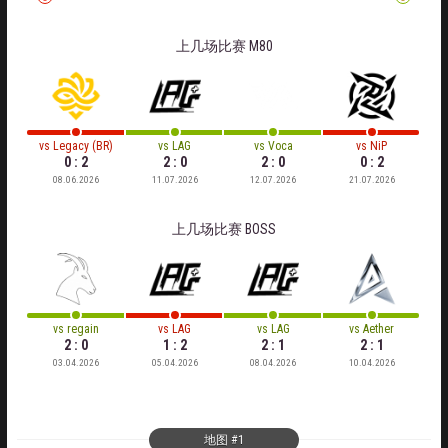
上几场比赛
M80
vs
Legacy (BR)
vs
LAG
vs
Voca
vs
NiP
0 : 2
2 : 0
2 : 0
0 : 2
08.06.2026
11.07.2026
12.07.2026
21.07.2026
上几场比赛
BOSS
vs
regain
vs
LAG
vs
LAG
vs
Aether
2 : 0
1 : 2
2 : 1
2 : 1
03.04.2026
05.04.2026
08.04.2026
10.04.2026
地图 #1