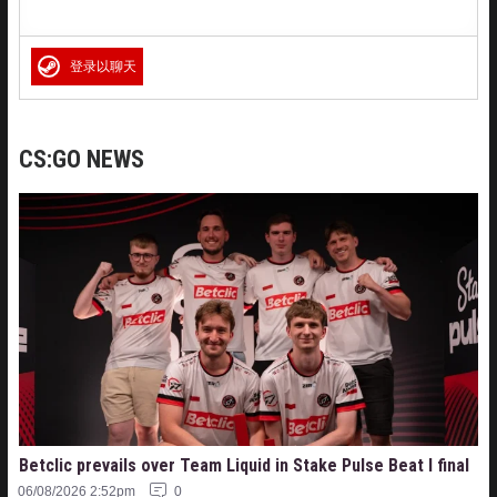
登录以聊天
CS:GO NEWS
Betclic prevails over Team Liquid in Stake Pulse Beat I final
06/08/2026 2:52pm
0