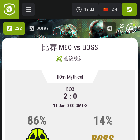
19:33
ZH
25
CS2
DOTA2
在线
比赛 M80 vs BOSS
会议统计
fl0m Mythical
BO3
2 : 0
11 Jan 0:00 GMT-3
86%
14%