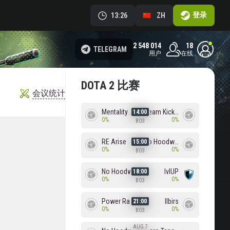
登录
13:26
ZH
2 548 014
18
TELEGRAM
用户
在线
DOTA 2 比赛
会议统计
Mentality Monster
Team Kicked
14:00
0%
0%
BO3
RE Arise
No Hoodwink
15:00
0%
0%
BO3
No Hoodwink
lvlUP
18:00
0%
0%
BO3
Power Rangers
Ilbirs
21:00
0%
0%
BO3
AUG 7