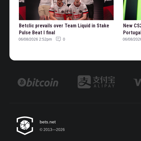
Betclic prevails over Team Liquid in Stake
New CS2
Pulse Beat I final
Portuga
06/08/2026 2:52pm
0
06/08/202
bets.net
© 2013—2026