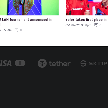
 LAN tournament announced in
xelex⁠ takes first place 
l
05/08/2026 9:08pm
0
6 3:59am
0