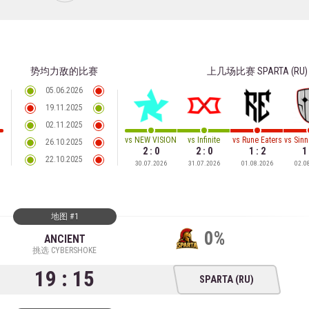
势均力敌的比赛
上几场比赛
SPARTA (RU)
05.06.2026
19.11.2025
02.11.2025
vs
NEW VISION
vs
Infinite
vs
Rune Eaters
vs
Sinn
26.10.2025
2 : 0
2 : 0
1 : 2
1 
22.10.2025
30.07.2026
31.07.2026
01.08.2026
02.0
地图 #1
0%
ANCIENT
挑选 CYBERSHOKE
19 : 15
SPARTA (RU)