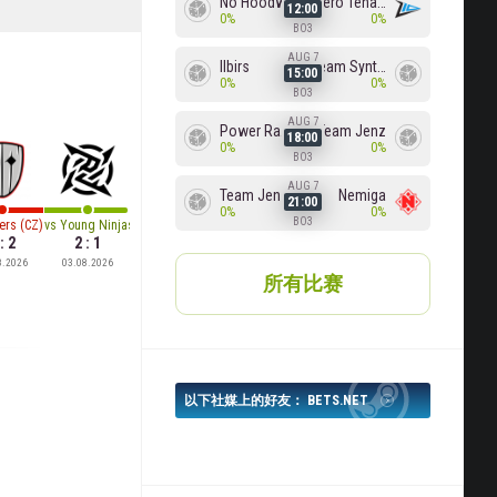
No Hoodwink
Zero Tenacity
12:00
0%
0%
BO3
AUG 7
Ilbirs
Team Syntax
15:00
0%
0%
BO3
AUG 7
Power Rangers
Team Jenz
18:00
0%
0%
BO3
AUG 7
Team Jenz
Nemiga
21:00
0%
0%
BO3
ers (CZ)
vs
Young Ninjas
: 2
2 : 1
8.2026
03.08.2026
所有比赛
以下社媒上的好友： BETS.NET