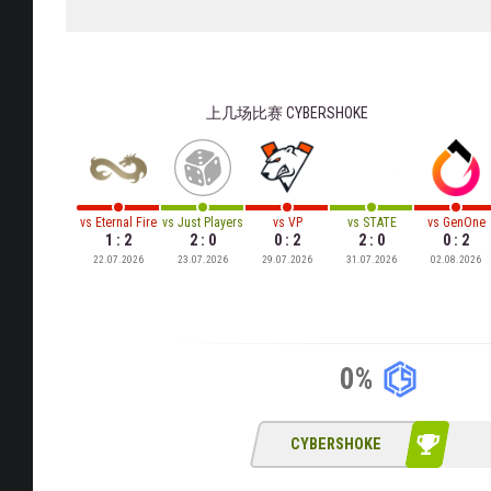
上几场比赛
CYBERSHOKE
vs
Eternal Fire
vs
Just Players
vs
VP
vs
STATE
vs
GenOne
1 : 2
2 : 0
0 : 2
2 : 0
0 : 2
22.07.2026
23.07.2026
29.07.2026
31.07.2026
02.08.2026
0%
CYBERSHOKE