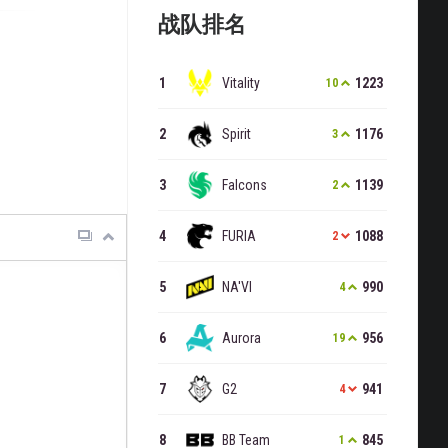
战队排名
Vitality
1223
10
Spirit
1176
3
Falcons
1139
2
FURIA
1088
2
NA'VI
990
4
Aurora
956
19
G2
941
4
BB Team
845
1