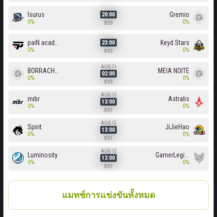
Isurus
Gremio
20:00
0%
0%
BO3
paiN academy
Keyd Stars
23:00
0%
0%
BO3
AUG 11
BORRACHEIROS
MEIA NOITE
02:00
0%
0%
BO3
AUG 12
mibr
Astralis
13:00
0%
0%
BO1
AUG 12
Spirit
JiJieHao
13:00
0%
0%
BO1
AUG 12
Luminosity
GamerLegion
13:00
0%
0%
BO1
แมทช์การแข่งขันทั้งหมด