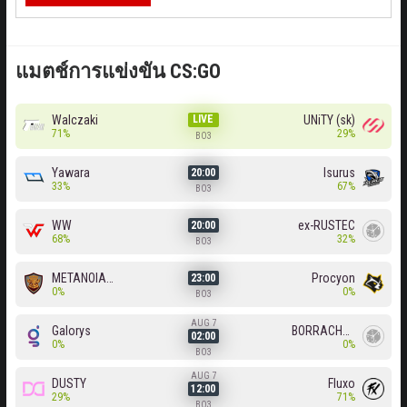
แมตช์การแข่งขัน CS:GO
Walczaki
LIVE
UNiTY (sk)
71%
29%
BO3
Yawara
Isurus
20:00
33%
67%
BO3
WW
ex-RUSTEC
20:00
68%
32%
BO3
METANOIA Wolves
Procyon
23:00
0%
0%
BO3
AUG 7
Galorys
BORRACHEIROS
02:00
0%
0%
BO3
AUG 7
DUSTY
Fluxo
12:00
29%
71%
BO3