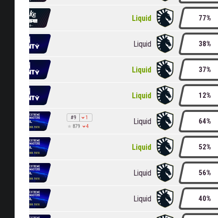
Liquid
77%
Liquid
38%
Liquid
37%
Liquid
12%
#9
1
Liquid
64%
4
879
Liquid
52%
Liquid
56%
Liquid
40%