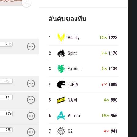
อันดับของทีม
Vitality
1223
10
ล
25%
Spirit
1176
3
Falcons
1139
2
0%
FURIA
1088
2
ล
1%
NA'VI
990
4
ล
16%
Aurora
956
19
ล
26%
G2
941
4