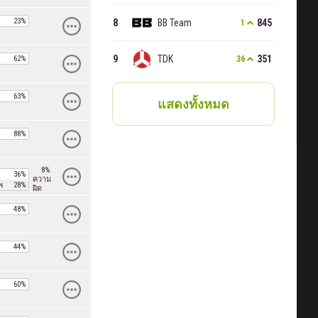
ล
23%
BB Team
845
1
TDK
351
ล
62%
36
ล
63%
แสดงทั้งหมด
ล
88%
8%
ล
36%
ความ
พ
28%
ผิด
ล
48%
ล
44%
ล
60%