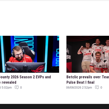
ounty 2026 Season 2 EVPs and
Betclic prevails over Tea
e revealed
Pulse Beat I final
6 5:02pm
0
06/08/2026 2:52pm
0