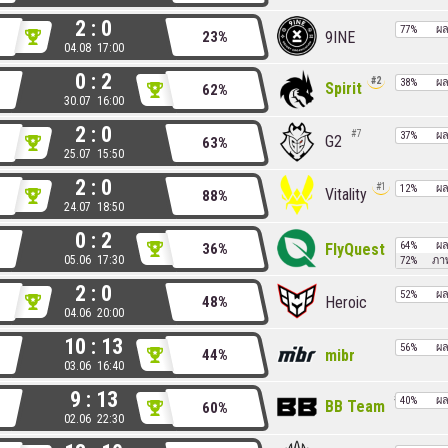
2 : 0
77%
ผ
9INE
23%
04.08 17:00
0 : 2
2
38%
ผ
Spirit
62%
30.07 16:00
2 : 0
7
37%
ผ
G2
63%
25.07 15:50
2 : 0
1
12%
ผ
Vitality
88%
24.07 18:50
0 : 2
64%
ผ
FlyQuest
36%
05.06 17:30
72%
ภา
2 : 0
52%
ผ
Heroic
48%
04.06 20:00
10 : 13
56%
ผ
mibr
44%
03.06 16:40
9 : 13
8
40%
ผ
BB Team
60%
02.06 22:30