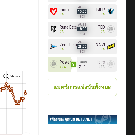
AUG 9
mouz
lvlUP
15:00
0%
0%
BO3
AUG 9
Rune Eaters
TBD
18:00
0%
0%
BO3
AUG 9
Zero Tenacity
NA'VI
21:00
0%
0%
BO3
Power Rangers
Ilbirs
คะแนน
2 : 1
79%
21%
Show all
แมทช์การแข่งขันทั้งหมด
เพื่อนของคุณบน BETS.NET