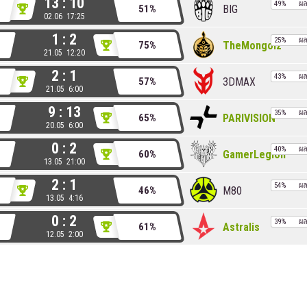
13 : 10
49%
ผ
BIG
51%
02.06 17:25
1 : 2
25%
ผ
TheMongolz
75%
21.05 12:20
2 : 1
43%
ผ
3DMAX
57%
21.05 6:00
9 : 13
35%
ผ
PARIVISION
65%
20.05 6:00
0 : 2
40%
ผ
GamerLegion
60%
13.05 21:00
2 : 1
54%
ผ
M80
46%
13.05 4:16
0 : 2
39%
ผ
Astralis
61%
12.05 2:00