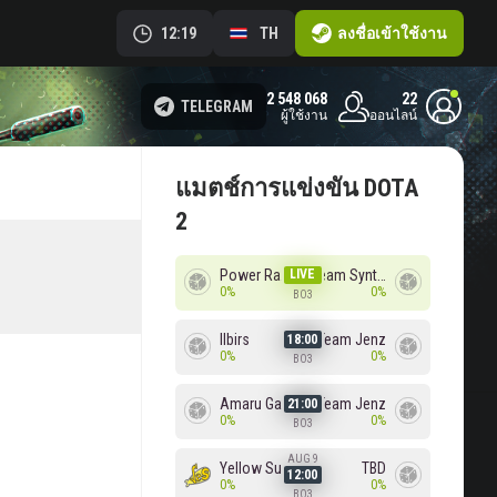
12:19
TH
ลงชื่อเข้าใช้งาน
2 548 068
22
TELEGRAM
ผู้ใช้งาน
ออนไลน์
แมตช์การแข่งขัน DOTA
2
Power Rangers
LIVE
Team Syntax
0%
0%
BO3
Ilbirs
Team Jenz
18:00
0%
0%
BO3
Amaru Gaming
Team Jenz
21:00
0%
0%
BO3
AUG 9
Yellow Submarine
TBD
12:00
0%
0%
BO3