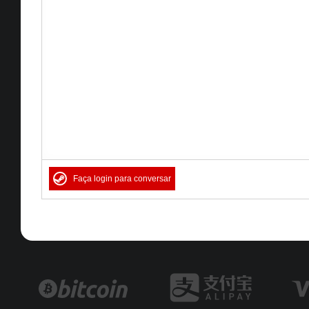
Faça login para conversar