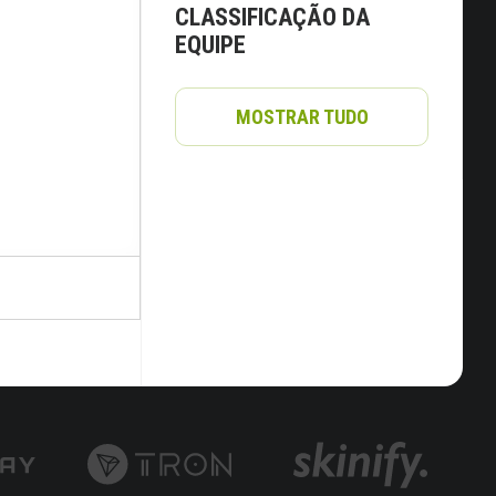
CLASSIFICAÇÃO DA
EQUIPE
MOSTRAR TUDO