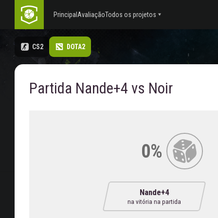
Principal
Avaliação
Todos os projetos
CS2
DOTA2
Partida Nande+4 vs Noir
0%
Nande+4
na vitória na partida