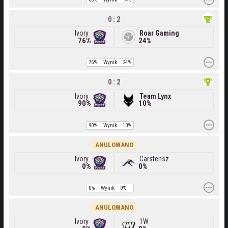
0 : 2
Ivory
Roar Gaming
76%
24%
76%
Wynik
24%
0 : 2
Ivory
Team Lynx
90%
10%
90%
Wynik
10%
ANULOWANO
Ivory
Carstensz
0%
0%
0%
Wynik
0%
ANULOWANO
Ivory
1W