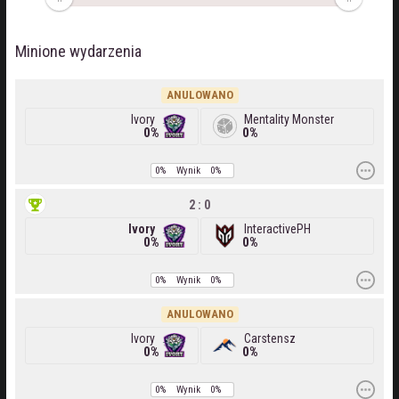
Minione wydarzenia
ANULOWANO
Ivory
Mentality Monster
0%
0%
0%
Wynik
0%
2 : 0
Ivory
InteractivePH
0%
0%
0%
Wynik
0%
ANULOWANO
Ivory
Carstensz
0%
0%
0%
Wynik
0%