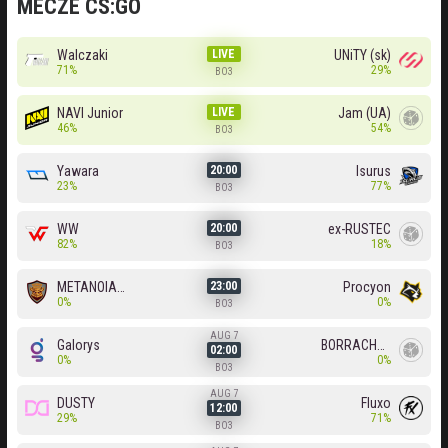
MECZE CS:GO
Walczaki
LIVE
UNiTY (sk)
71%
29%
BO3
NAVI Junior
LIVE
Jam (UA)
46%
54%
BO3
Yawara
Isurus
20:00
23%
77%
BO3
WW
ex-RUSTEC
20:00
82%
18%
BO3
METANOIA Wolves
Procyon
23:00
0%
0%
BO3
AUG 7
Galorys
BORRACHEIROS
02:00
0%
0%
BO3
AUG 7
DUSTY
Fluxo
12:00
29%
71%
BO3