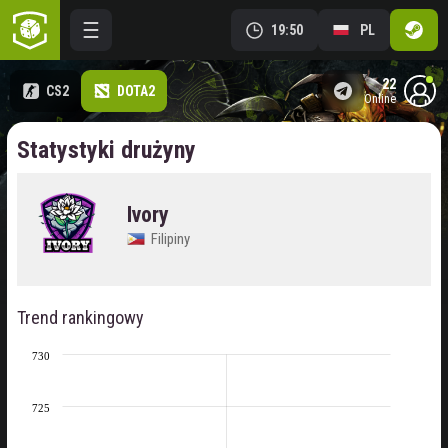
19:50
PL
22
CS2
DOTA2
online
Statystyki drużyny
Ivory
Filipiny
Trend rankingowy
730
725