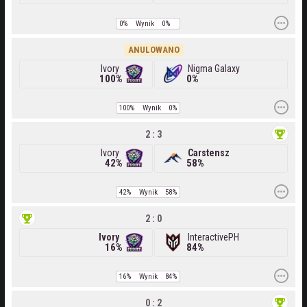
0%
Wynik
0%
ANULOWANO
Ivory
Nigma Galaxy
100%
0%
100%
Wynik
0%
2 : 3
Ivory
Carstensz
42%
58%
42%
Wynik
58%
2 : 0
Ivory
InteractivePH
16%
84%
16%
Wynik
84%
0 : 2