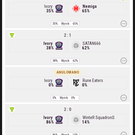
Ivory
Nemiga
35%
65%
35%
Wynik
65%
2 : 1
Ivory
SATAN666
38%
62%
38%
Wynik
62%
ANULOWANO
Ivory
Rune Eaters
0%
0%
0%
Wynik
0%
2 : 0
Ivory
WinteR SquadronS
86%
14%
86%
Wynik
14%