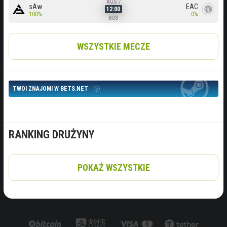
AUG 7
sAw
EAC
12:00
100%
0%
BO3
WSZYSTKIE MECZE
TWOI ZNAJOMI W BETS.NET
RANKING DRUŻYNY
POKAŻ WSZYSTKIE