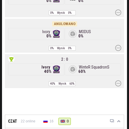
0%
0%
0%
Wynik
0%
ANULOWANO
Ivory
MODUS
0%
0%
0%
Wynik
0%
2 : 0
Ivory
WinteR SquadronS
40%
60%
40%
Wynik
60%
CZAT
16
0
22
online