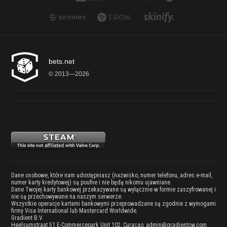
bets.net
© 2013—2026
Dane osobowe, które nam udostępniasz (nazwisko, numer telefonu, adres e-mail,
numer karty kredytowej) są poufne i nie będą nikomu ujawniane.
Dane Twojej karty bankowej przekazywane są wyłącznie w formie zaszyfrowanej i
nie są przechowywane na naszym serwerze.
Wszystkie operacje kartami bankowymi przeprowadzane są zgodnie z wymogami
firmy Visa International lub Mastercard Worldwide.
Gradient B.V.
Heelsumstraat 51 E-Commercepark Unit 102, Curacao,
admin@gradientcw.com