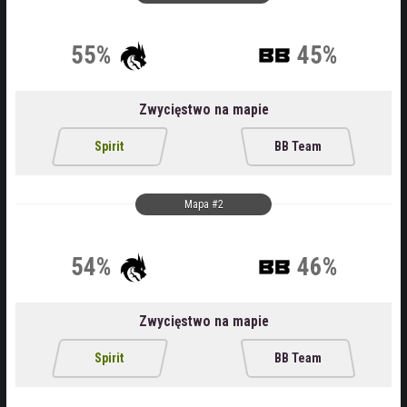
55%
45%
Zwycięstwo na mapie
Spirit
BB Team
Mapa #2
54%
46%
Zwycięstwo na mapie
Spirit
BB Team