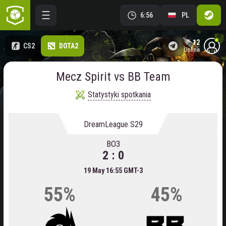
6:56
PL
12
CS2
DOTA2
online
Mecz Spirit vs BB Team
Statystyki spotkania
DreamLeague S29
BO3
2 : 0
19 May 16:55 GMT-3
55%
45%