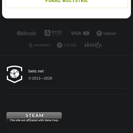
POKAŻ WSZYSTKIE
bets.net
© 2013—2026