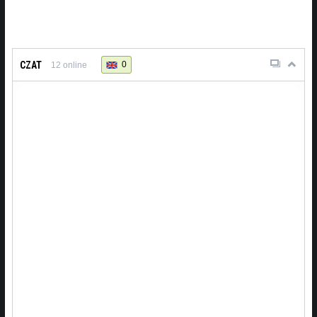
CZAT
0
12
online