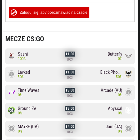
Zaloguj się, aby porozmawiać na czacie
MECZE CS:GO
Sashi
Butterfly
11:00
100%
0%
BO3
Lavked
Black Phoenix
11:00
50%
50%
BO3
Time Waves
Arcade (AU)
13:00
0%
0%
BO3
Ground Zero
Abyssal
13:00
0%
0%
BO3
MAYBE (UA)
Jam (UA)
14:00
0%
0%
BO3