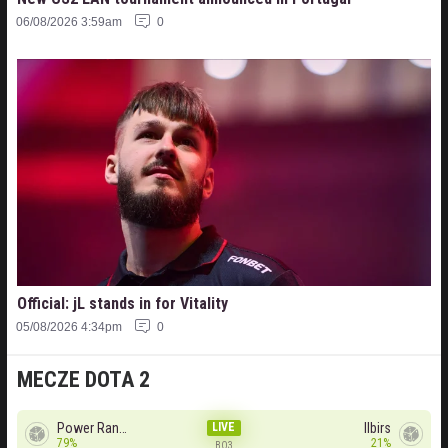
06/08/2026 3:59am
0
Official: jL stands in for Vitality
05/08/2026 4:34pm
0
MECZE DOTA 2
Power Rangers
LIVE
Ilbirs
79%
21%
BO3