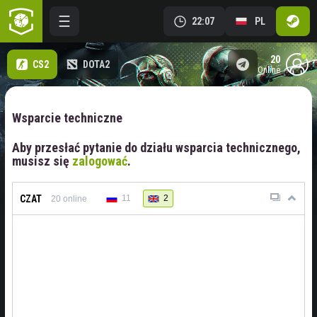
22:07
PL
20
CS2
DOTA2
online
Wsparcie techniczne
Aby przesłać pytanie do działu wsparcia technicznego,
musisz się
zalogować
.
CZAT
11
2
20
online