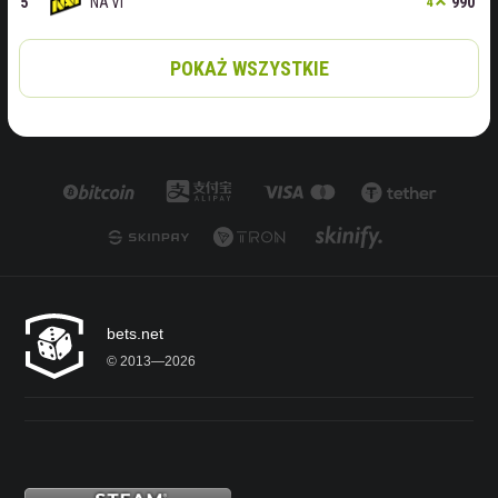
NA'VI
990
4
POKAŻ WSZYSTKIE
bets.net
© 2013—2026