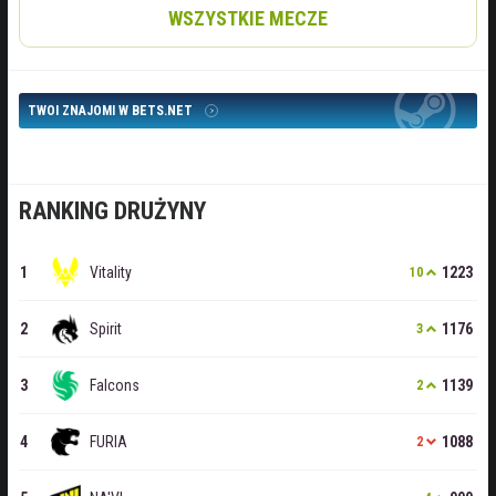
WSZYSTKIE MECZE
TWOI ZNAJOMI W BETS.NET
RANKING DRUŻYNY
Vitality
1223
10
Spirit
1176
3
Falcons
1139
2
FURIA
1088
2