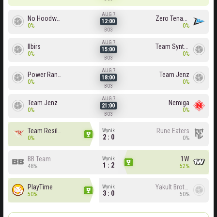
AUG 7
No Hoodwink
Zero Tenacity
12:00
0%
0%
BO3
AUG 7
Ilbirs
Team Syntax
15:00
0%
0%
BO3
AUG 7
Power Rangers
Team Jenz
18:00
0%
0%
BO3
AUG 7
Team Jenz
Nemiga
21:00
0%
0%
BO3
Team Resilience
Rune Eaters
Wynik
2 : 0
0%
0%
BB Team
1W
Wynik
1 : 2
48%
52%
PlayTime
Yakult Brothers
Wynik
3 : 0
50%
50%