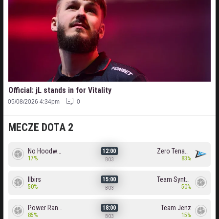
Official: jL stands in for Vitality
05/08/2026 4:34pm
0
MECZE DOTA 2
No Hoodwink
Zero Tenacity
12:00
17%
83%
BO3
Ilbirs
Team Syntax
15:00
50%
50%
BO3
Power Rangers
Team Jenz
18:00
85%
15%
BO3