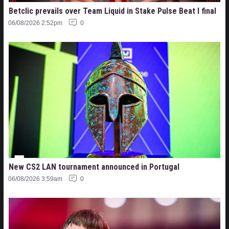
Betclic prevails over Team Liquid in Stake Pulse Beat I final
06/08/2026 2:52pm
0
New CS2 LAN tournament announced in Portugal
06/08/2026 3:59am
0