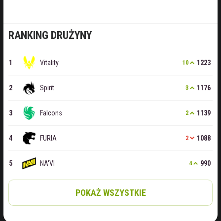
RANKING DRUŻYNY
Vitality
1223
10
Spirit
1176
3
Falcons
1139
2
FURIA
1088
2
NA'VI
990
4
POKAŻ WSZYSTKIE