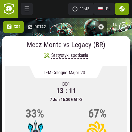
11:48
PL
14
CS2
DOTA2
online
Mecz Monte vs Legacy (BR)
Statystyki spotkania
IEM Cologne Major 2026
BO1
13 : 11
7 Jun 15:30 GMT-3
33%
67%