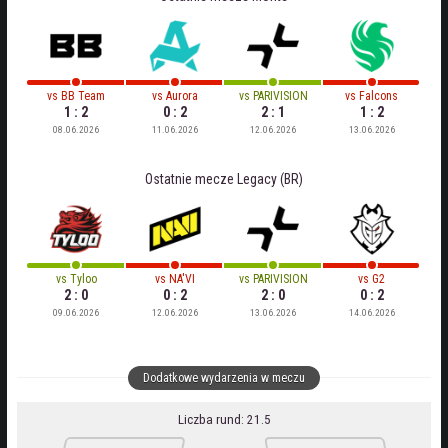
vs
BB Team
vs
Aurora
vs
PARIVISION
vs
Falcons
1 : 2
0 : 2
2 : 1
1 : 2
08.06.2026
11.06.2026
12.06.2026
13.06.2026
Ostatnie mecze
Legacy (BR)
vs
Tyloo
vs
NA'VI
vs
PARIVISION
vs
G2
2 : 0
0 : 2
2 : 0
0 : 2
09.06.2026
12.06.2026
13.06.2026
14.06.2026
Dodatkowe wydarzenia w meczu
Liczba rund: 21.5