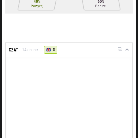
40%
60%
Powyżej
Poniżej
CZAT
0
14
online