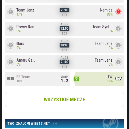
Team Jenz
Nemiga
21:00
17%
83%
BO3
AUG 8
Power Rangers
Team Syntax
12:00
0%
0%
BO3
AUG 8
Ilbirs
Team Jenz
18:00
0%
0%
BO3
AUG 8
Amaru Gaming
Team Jenz
21:00
0%
0%
BO3
BB Team
1W
Wynik
1 : 2
48%
52%
WSZYSTKIE MECZE
TWOI ZNAJOMI W BETS.NET