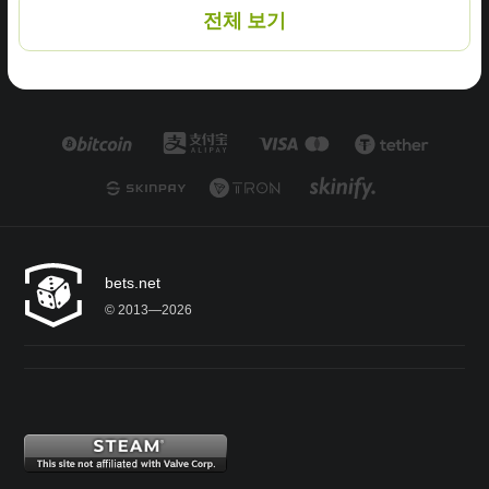
전체 보기
bets.net
© 2013—2026