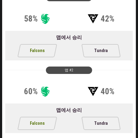
58%
42%
맵에서 승리
Falcons
Tundra
맵 #2
60%
40%
맵에서 승리
Falcons
Tundra