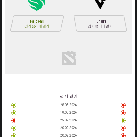
Falcons
Tundra
경기 승리에 걸기
경기 승리에 걸기
접전 경기
28.05.2026
19.05.2026
25.02.2026
20.02.2026
20.02.2026