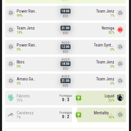
Power Rangers
Team Jenz
18:00
99%
1%
BO3
Team Jenz
Nemiga
21:00
18%
82%
BO3
AUG 8
Power Rangers
Team Syntax
12:00
0%
0%
BO3
AUG 8
Ilbirs
Team Jenz
18:00
0%
0%
BO3
AUG 8
Amaru Gaming
Team Jenz
21:00
0%
0%
BO3
Falcons
Liquid
Punteggio
0 : 3
75%
25%
Carstensz
Mentality Monster
Punteggio
0 : 2
7%
93%