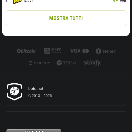
NA'VI
990
4
MOSTRA TUTTI
bets.net
© 2013—2026