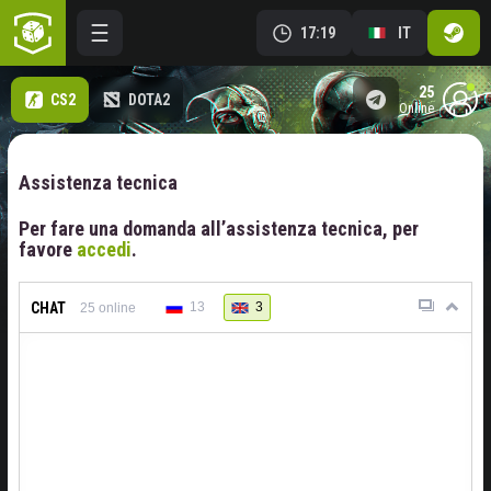
17:19
IT
25
CS2
DOTA2
online
Assistenza tecnica
Per fare una domanda all’assistenza tecnica, per
favore
accedi
.
CHAT
13
3
25
online