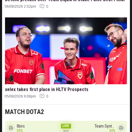
06/08/2026 2:52pm
0
xelex⁠ takes first place in HLTV Prospects
05/08/2026 9:08pm
0
MATCH DOTA2
Ilbirs
LIVE
Team Syntax
50%
50%
BO3