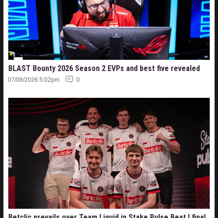
BLAST Bounty 2026 Season 2 EVPs and best five revealed
07/08/2026 5:02pm
0
Betclic prevails over Team Liquid in Stake Pulse Beat I final