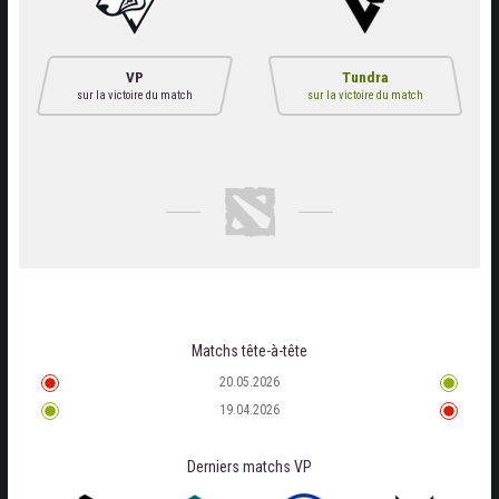
VP
Tundra
sur la victoire du match
sur la victoire du match
Matchs tête-à-tête
20.05.2026
19.04.2026
Derniers matchs
VP