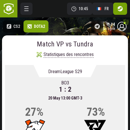
10:45
FR
14
CS2
DOTA2
en ligne
Match VP vs Tundra
Statistiques des rencontres
DreamLeague S29
BO3
1 : 2
20 May 13:00 GMT-3
27%
73%