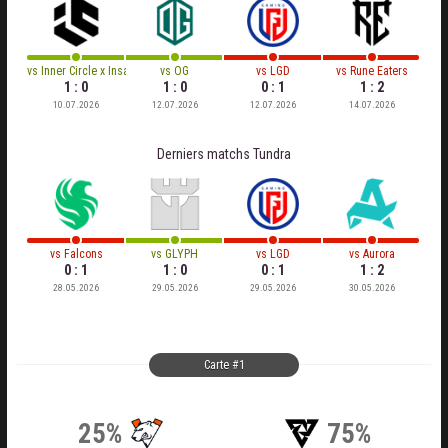
vs
Inner Circle x Insanity
vs
OG
vs
LGD
vs
Rune Eaters
1 : 0
1 : 0
0 : 1
1 : 2
10.07.2026
12.07.2026
12.07.2026
14.07.2026
Derniers matchs
Tundra
vs
Falcons
vs
GLYPH
vs
LGD
vs
Aurora
0 : 1
1 : 0
0 : 1
1 : 2
28.05.2026
29.05.2026
29.05.2026
30.05.2026
Carte #1
25%
75%