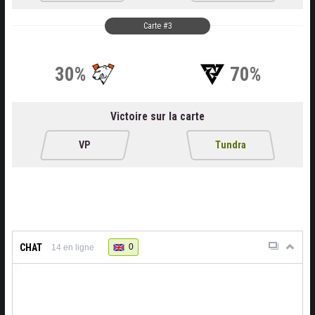
Carte #3
30%
70%
Victoire sur la carte
VP
Tundra
CHAT
0
14
en ligne