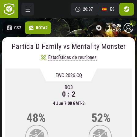
20:37
ES
25
CS2
DOTA2
conectado
Partida D Family vs Mentality Monster
Estadísticas de reuniones
EWC 2026 CQ
BO3
0 : 2
4 Jun 7:00 GMT-3
48%
52%