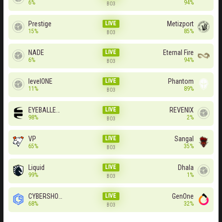
6%
94%
BO3
Prestige
LIVE
Metizport
15%
85%
BO3
NADE
LIVE
Eternal Fire
6%
94%
BO3
levelONE
LIVE
Phantom
11%
89%
BO3
EYEBALLERS
LIVE
REVENIX
98%
2%
BO3
VP
LIVE
Sangal
65%
35%
BO3
Liquid
LIVE
Dhala
99%
1%
BO3
CYBERSHOKE
LIVE
GenOne
68%
32%
BO3