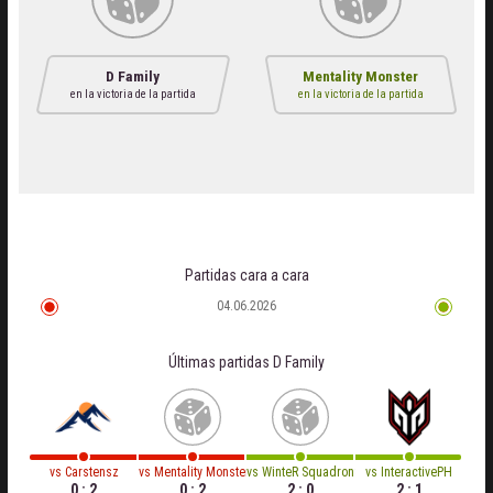
D Family
Mentality Monster
en la victoria de la partida
en la victoria de la partida
Partidas cara a cara
04.06.2026
Últimas partidas
D Family
vs
Carstensz
vs
Mentality Monster
vs
WinteR SquadronS
vs
InteractivePH
0 : 2
0 : 2
2 : 0
2 : 1