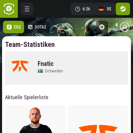
6:26
DE
8
CS2
DOTA2
online
Team-Statistiken
Fnatic
Schweden
Aktuelle Spielerliste