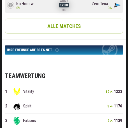
AUG 7
No Hoodwink
Zero Tenacity
12:00
0%
0%
BO3
ALLE MATCHES
IHRE FREUNDE AUF BETS.NET
TEAMWERTUNG
Vitality
1223
10
Spirit
1176
3
Falcons
1139
2