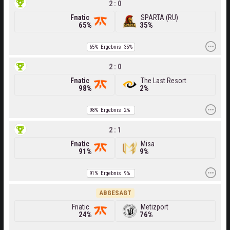
2 : 0
Fnatic
SPARTA (RU)
65%
35%
65%
Ergebnis
35%
2 : 0
Fnatic
The Last Resort
98%
2%
98%
Ergebnis
2%
2 : 1
Fnatic
Misa
91%
9%
91%
Ergebnis
9%
ABGESAGT
Fnatic
Metizport
24%
76%