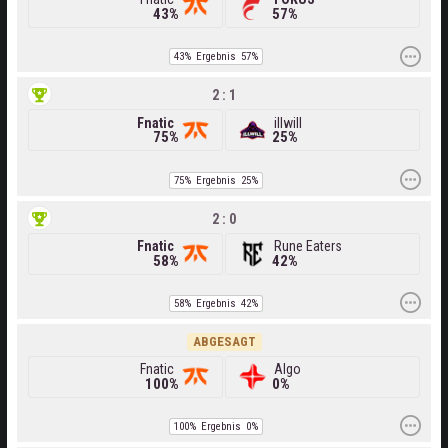
43%
57%
43%
Ergebnis
57%
2 : 1
Fnatic
illwill
75%
25%
75%
Ergebnis
25%
2 : 0
Fnatic
Rune Eaters
58%
42%
58%
Ergebnis
42%
ABGESAGT
Fnatic
Algo
100%
0%
100%
Ergebnis
0%