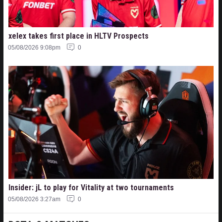
xelex⁠ takes first place in HLTV Prospects
05/08/2026 9:08pm
0
Insider: jL to play for Vitality at two tournaments
05/08/2026 3:27am
0