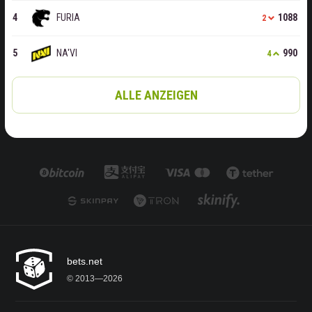
FURIA
1088
2
NA'VI
990
4
ALLE ANZEIGEN
bets.net
© 2013—2026