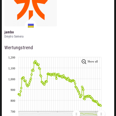
jambo
Dmytro Semera
Wertungstrend
1,200
Show all
1,100
1,000
900
800
700