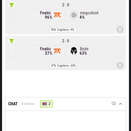
2 : 0
Fnatic
megoshort
96%
4%
96%
Ergebnis
4%
2 : 0
Fnatic
Brute
37%
63%
37%
Ergebnis
63%
CHAT
2
8
online