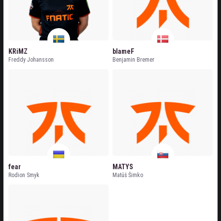
KRiMZ
blameF
Freddy Johansson
Benjamin Bremer
fear
MATYS
Rodion Smyk
Matúš Šimko