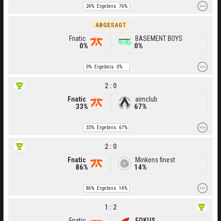
24%
Ergebnis
76%
ABGESAGT
Fnatic
BASEMENT BOYS
0%
0%
0%
Ergebnis
0%
2 : 0
Fnatic
aimclub
33%
67%
33%
Ergebnis
67%
2 : 0
Fnatic
Minkens finest
86%
14%
86%
Ergebnis
14%
1 : 2
Fnatic
FOKUS