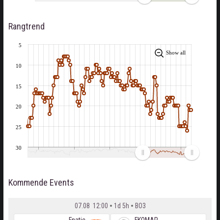
Rangtrend
5
Show all
10
15
20
25
30
Kommende Events
07.08 12:00
1d 5h
BO3