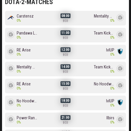
DOTA-2-MATCHES
Carstensz
Mentality Monster
08:00
0%
0%
BO3
Pandawa Lima
Team Kicked
11:00
0%
0%
BO3
RE Arise
lvlUP
12:00
0%
0%
BO3
Mentality Monster
Team Kicked
14:00
0%
0%
BO3
RE Arise
No Hoodwink
15:00
0%
0%
BO3
No Hoodwink
lvlUP
18:00
0%
0%
BO3
Power Rangers
Ilbirs
21:00
0%
0%
BO3