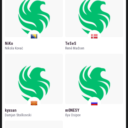
NiKo
TeSeS
Nikola Kovač
René Madsen
kyxsan
m0NESY
Damjan Stoilkovski
Ilya Osipov