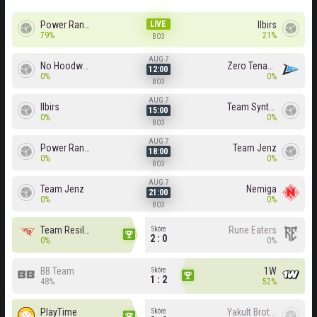
Power Rangers
LIVE
Ilbirs
79%
21%
BO3
AUG 7
No Hoodwink
Zero Tenacity
12:00
0%
0%
BO3
AUG 7
Ilbirs
Team Syntax
15:00
0%
0%
BO3
AUG 7
Power Rangers
Team Jenz
18:00
0%
0%
BO3
AUG 7
Team Jenz
Nemiga
21:00
0%
0%
BO3
Team Resilience
Rune Eaters
Skóre
2 : 0
0%
0%
BB Team
1W
Skóre
1 : 2
48%
52%
PlayTime
Yakult Brothers
Skóre