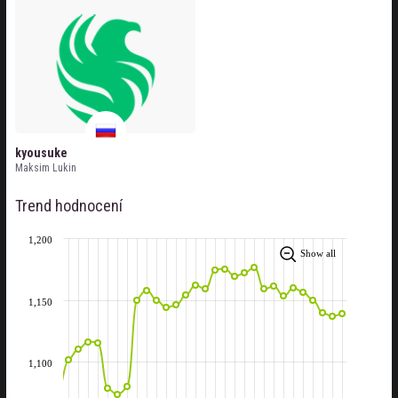
kyousuke
Maksim Lukin
Trend hodnocení
1,200
Show all
1,150
1,100