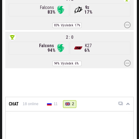
Falcons
9z
83%
17%
83%
Výsledek
17%
2 : 0
Falcons
K27
94%
6%
94%
Výsledek
6%
CHAT
11
2
18
online