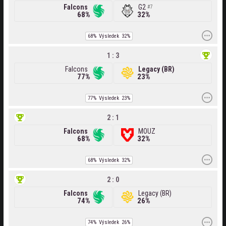
Falcons
G2
7
68%
32%
68%
Výsledek
32%
1 : 3
Falcons
Legacy (BR)
77%
23%
77%
Výsledek
23%
2 : 1
Falcons
MOUZ
68%
32%
68%
Výsledek
32%
2 : 0
Falcons
Legacy (BR)
74%
26%
74%
Výsledek
26%