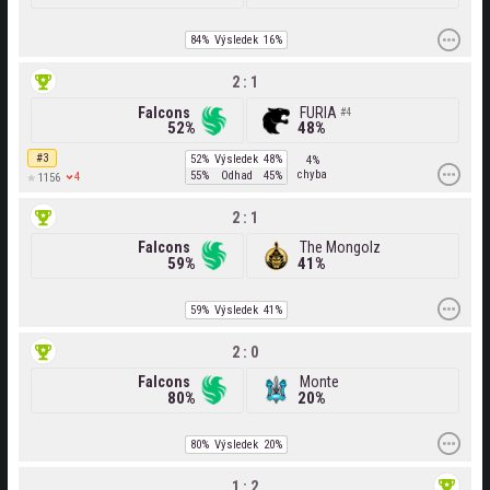
84%
Výsledek
16%
2 : 1
Falcons
FURIA
4
52%
48%
#3
52%
Výsledek
48%
4%
chyba
55%
Odhad
45%
4
1156
2 : 1
Falcons
The Mongolz
59%
41%
59%
Výsledek
41%
2 : 0
Falcons
Monte
80%
20%
80%
Výsledek
20%
1 : 2