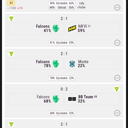
#3
34%
Výsledek
66%
10%
chyba
44%
Odhad
56%
10
1140
2 : 1
Falcons
NA'VI
5
41%
59%
41%
Výsledek
59%
2 : 1
Falcons
Monte
78%
22%
78%
Výsledek
22%
0 : 2
Falcons
BB Team
8
68%
32%
68%
Výsledek
32%
2 : 1