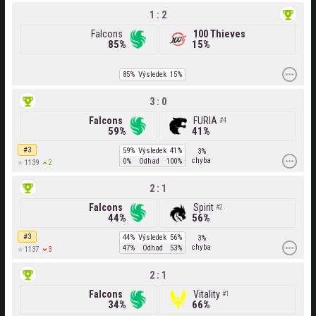
1 : 2
Falcons
100 Thieves
85%
15%
85%
Výsledek
15%
3 : 0
Falcons
FURIA
4
59%
41%
#3
59%
Výsledek
41%
3%
chyba
0%
Odhad
100%
2
1139
2 : 1
Falcons
Spirit
2
44%
56%
#3
44%
Výsledek
56%
3%
chyba
47%
Odhad
53%
3
1137
2 : 1
Falcons
Vitality
1
34%
66%