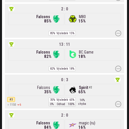
2 : 0
Falcons
M80
85%
15%
85%
Výsledek
15%
13 : 11
Falcons
BC.Game
82%
18%
82%
Výsledek
18%
0 : 3
Falcons
Spirit
2
35%
65%
#3
35%
Výsledek
65%
14%
chyba
0%
Odhad
100%
6
1150
2 : 0
Falcons
magic (ru)
84%
16%