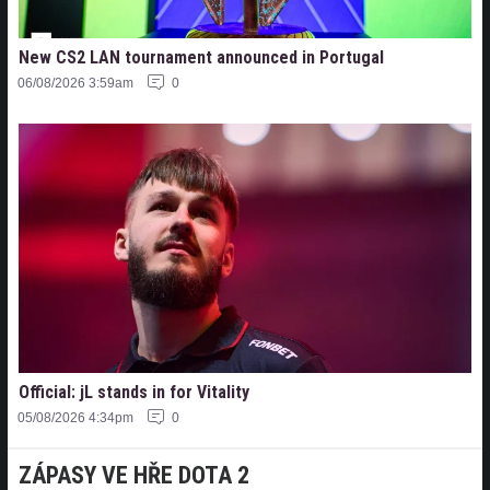
New CS2 LAN tournament announced in Portugal
06/08/2026 3:59am
0
Official: jL stands in for Vitality
05/08/2026 4:34pm
0
ZÁPASY VE HŘE DOTA 2