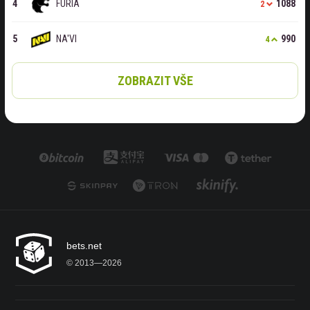
FURIA
1088
2
NA'VI
990
4
ZOBRAZIT VŠE
bets.net
© 2013—2026