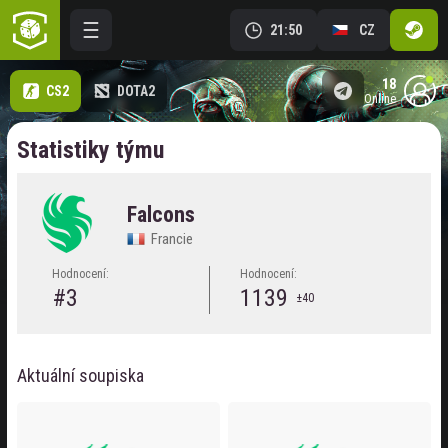
21:50
CZ
18
CS2
DOTA2
online
Statistiky týmu
Falcons
Francie
Hodnocení:
Hodnocení:
#3
1139
±40
Aktuální soupiska