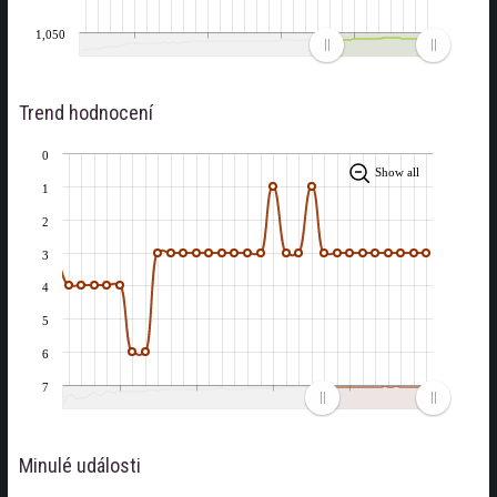
1,050
Trend hodnocení
0
Show all
1
2
3
4
5
6
7
Minulé události