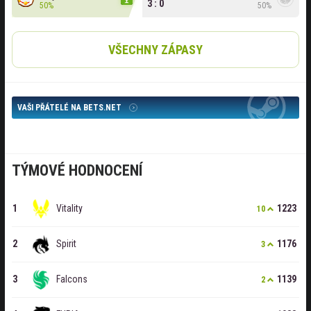
3 : 0
50%
50%
VŠECHNY ZÁPASY
VAŠI PŘÁTELÉ NA BETS.NET
TÝMOVÉ HODNOCENÍ
Vitality
1223
10
Spirit
1176
3
Falcons
1139
2