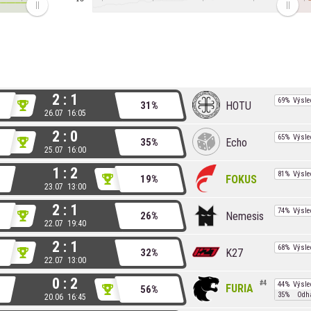
2 : 1
69%
Výsle
HOTU
31%
26.07 16:05
2 : 0
65%
Výsle
Echo
35%
25.07 16:00
1 : 2
81%
Výsle
FOKUS
19%
23.07 13:00
2 : 1
74%
Výsle
Nemesis
26%
22.07 19:40
2 : 1
68%
Výsle
K27
32%
22.07 13:00
0 : 2
4
44%
Výsle
FURIA
56%
35%
Odh
20.06 16:45