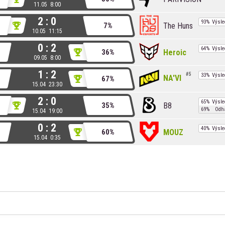
11.05 8:00
2 : 0
93%
Výsle
The Huns
7%
10.05 11:15
0 : 2
64%
Výsle
Heroic
36%
09.05 8:00
1 : 2
5
33%
Výsle
NA'VI
67%
15.04 23:30
2 : 0
65%
Výsle
B8
35%
69%
Odh
15.04 19:00
0 : 2
40%
Výsle
MOUZ
60%
15.04 0:35