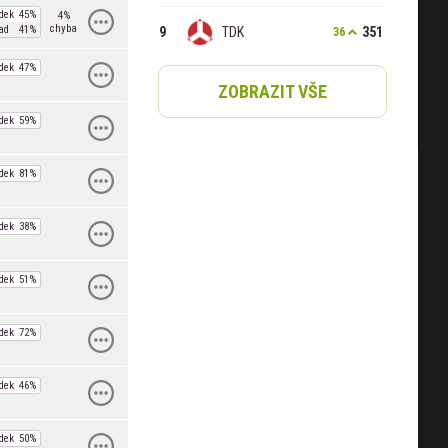
dek
45%
4%
chyba
ad
41%
TDK
351
36
dek
47%
ZOBRAZIT VŠE
dek
59%
dek
81%
dek
38%
dek
51%
dek
72%
dek
46%
dek
50%