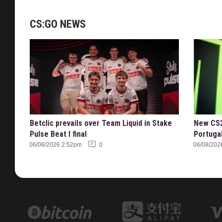
CS:GO NEWS
Betclic prevails over Team Liquid in Stake
New CS2
Pulse Beat I final
Portuga
06/08/2026 2:52pm
0
06/08/202