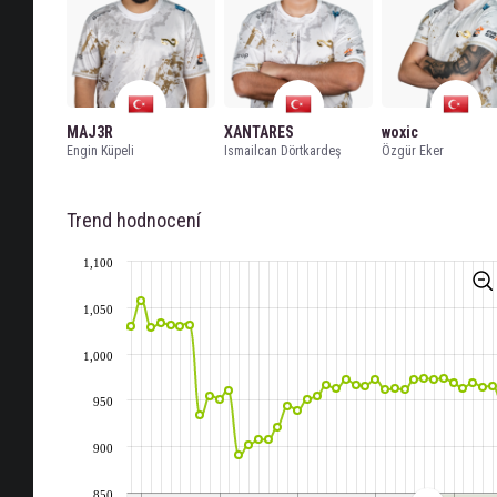
MAJ3R
XANTARES
woxic
Engin Küpeli
Ismailcan Dörtkardeş
Özgür Eker
Trend hodnocení
1,100
1,050
1,000
950
900
850