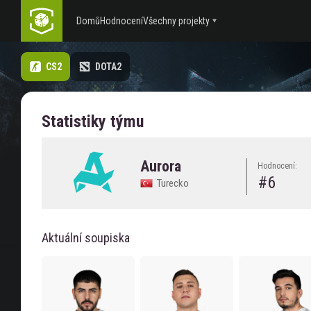
Domů
Hodnocení
Všechny projekty
CS2
DOTA2
Statistiky týmu
Aurora
Hodnocení:
#6
Turecko
Aktuální soupiska