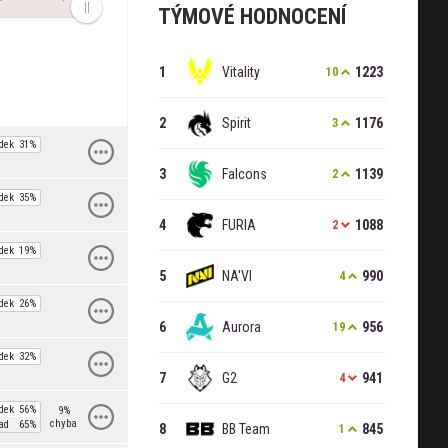
TÝMOVÉ HODNOCENÍ
Vitality
1223
10
Spirit
1176
3
dek
31%
Falcons
1139
2
dek
35%
FURIA
1088
2
dek
19%
NA'VI
990
4
dek
26%
Aurora
956
19
dek
32%
G2
941
4
dek
56%
9%
chyba
ad
65%
BB Team
845
1