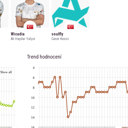
Wicadia
soulfly
Ali Haydar Yalçın
Caner Kesici
Trend hodnocení
4
Show all
6
8
10
12
14
16