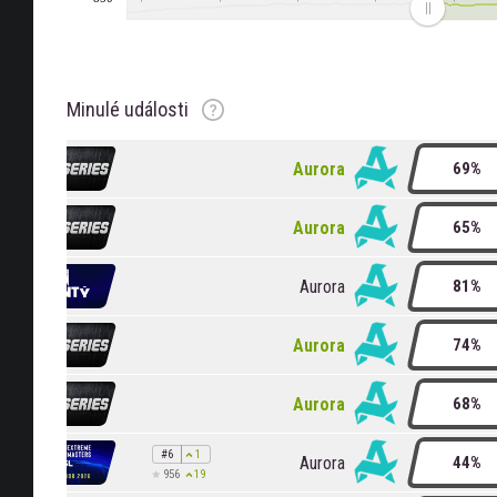
Pozice
Změna pozice
Hodnocení
Změna ratingu
Minulé události
Aurora
69%
Aurora
65%
Aurora
81%
Aurora
74%
Aurora
68%
#6
1
Aurora
44%
19
956