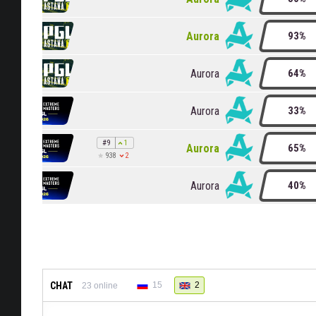
Aurora
93%
Aurora
64%
Aurora
33%
#9
1
Aurora
65%
2
938
Aurora
40%
CHAT
15
2
23
online