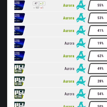
#7
2
Aurora
55%
1
937
Aurora
53%
Aurora
41%
Aurora
19%
Aurora
62%
Aurora
49%
Aurora
28%
Aurora
54%
Aurora
50%