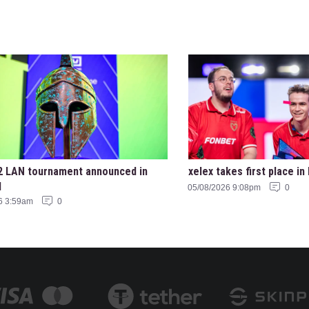
 LAN tournament announced in
xelex⁠ takes first place 
l
05/08/2026 9:08pm
0
6 3:59am
0