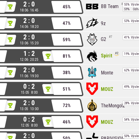
2 : 0
8
55%
Výsle
BB Team
45%
59%
Odh
18.06 16:45
2 : 0
53%
Výsle
9z
47%
14.06 18:20
2 : 0
7
41%
Výsle
G2
59%
13.06 15:20
1 : 2
2
19%
Výsle
Spirit
81%
12.06 20:25
2 : 0
62%
Výsle
Monte
38%
11.06 19:30
0 : 2
49%
Výsle
MOUZ
51%
15.05 8:00
2 : 0
28%
Výsle
TheMongolz
72%
13.05 13:00
0 : 2
54%
Výsle
MOUZ
46%
12.05 8:00
2 : 0
50%
Výsle
PARIVISION
50%