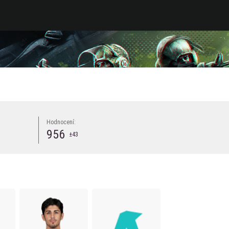
Hodnocení:
956
±43