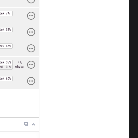
dek
7%
dek
36%
dek
67%
dek
35%
4%
chyba
ad
31%
dek
60%